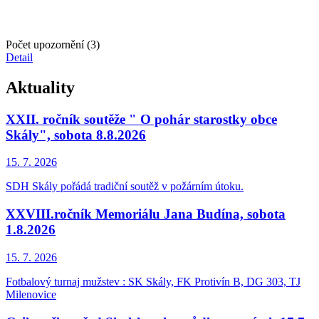
Počet upozornění (3)
Detail
Aktuality
XXII. ročník soutěže " O pohár starostky obce
Skály", sobota 8.8.2026
15. 7.
2026
SDH Skály pořádá tradiční soutěž v požárním útoku.
XXVIII.ročník Memoriálu Jana Budína, sobota
1.8.2026
15. 7.
2026
Fotbalový turnaj mužstev : SK Skály, FK Protivín B, DG 303, TJ
Milenovice