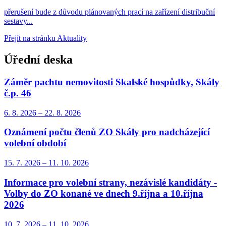
přerušení bude z důvodu plánovaných prací na zařízení distribuční
sestavy...
Přejít na stránku Aktuality
Úřední deska
Záměr pachtu nemovitosti Skalské hospůdky, Skály
č.p. 46
6. 8.
2026
–
22. 8.
2026
Oznámení počtu členů ZO Skály pro nadcházející
volební období
15. 7.
2026
–
11. 10.
2026
Informace pro volební strany, nezávislé kandidáty -
Volby do ZO konané ve dnech 9.října a 10.října
2026
10. 7.
2026
–
11. 10.
2026