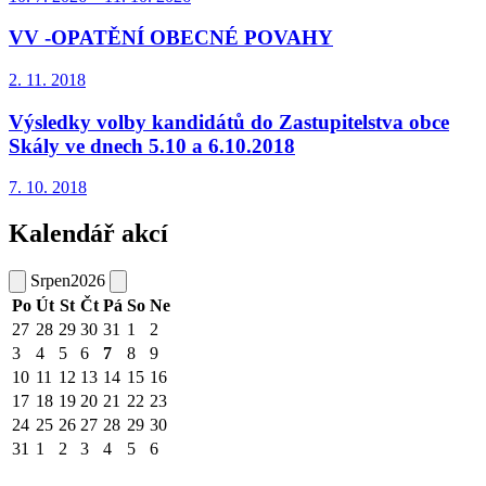
VV -OPATĚNÍ OBECNÉ POVAHY
2. 11.
2018
Výsledky volby kandidátů do Zastupitelstva obce
Skály ve dnech 5.10 a 6.10.2018
7. 10.
2018
Kalendář akcí
Srpen
2026
Po
Út
St
Čt
Pá
So
Ne
27
28
29
30
31
1
2
3
4
5
6
7
8
9
10
11
12
13
14
15
16
17
18
19
20
21
22
23
24
25
26
27
28
29
30
31
1
2
3
4
5
6