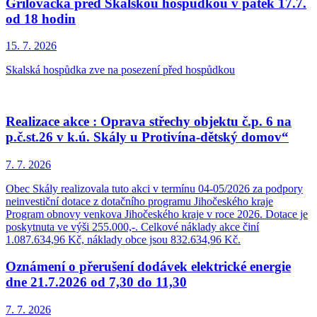
Grilovačka před Skalskou hospůdkou v pátek 17.7.
od 18 hodin
15. 7.
2026
Skalská hospůdka zve na posezení před hospůdkou
Realizace akce : Oprava střechy objektu č.p. 6 na
p.č.st.26 v k.ú. Skály u Protivína-dětský domov“
7. 7.
2026
Obec Skály realizovala tuto akci v termínu 04-05/2026 za podpory
neinvestiční dotace z dotačního programu Jihočeského kraje
Program obnovy venkova Jihočeského kraje v roce 2026. Dotace je
poskytnuta ve výši 255.000,-. Celkové náklady akce činí
1.087.634,96 Kč, náklady obce jsou 832.634,96 Kč.
Oznámení o přerušení dodávek elektrické energie
dne 21.7.2026 od 7,30 do 11,30
7. 7.
2026