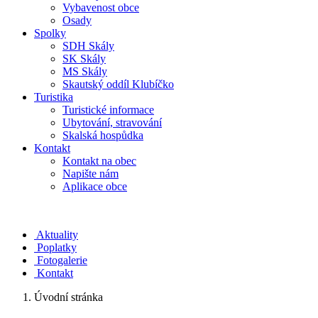
Vybavenost obce
Osady
Spolky
SDH Skály
SK Skály
MS Skály
Skautský oddíl Klubíčko
Turistika
Turistické informace
Ubytování, stravování
Skalská hospůdka
Kontakt
Kontakt na obec
Napište nám
Aplikace obce
Aktuality
Poplatky
Fotogalerie
Kontakt
Úvodní stránka