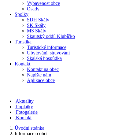
Vybavenost obce
Osady
Spolky
SDH Skály
SK Skály
MS Skály
Skautský oddíl Klubíčko
Turistika
Turistické informace
Ubytování, stravování
Skalská hospůdka
Kontakt
Kontakt na obec
Napište nám
Aplikace obce
Aktuality
Poplatky
Fotogalerie
Kontakt
Úvodní stránka
Informace o obci