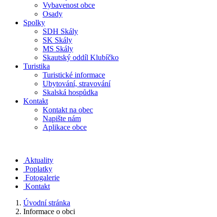
Vybavenost obce
Osady
Spolky
SDH Skály
SK Skály
MS Skály
Skautský oddíl Klubíčko
Turistika
Turistické informace
Ubytování, stravování
Skalská hospůdka
Kontakt
Kontakt na obec
Napište nám
Aplikace obce
Aktuality
Poplatky
Fotogalerie
Kontakt
Úvodní stránka
Informace o obci