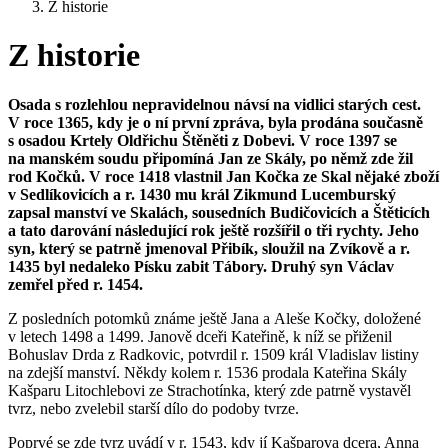
Z historie
Z historie
Osada s rozlehlou nepravidelnou návsí na vidlici starých cest.
V roce 1365, kdy je o ní první zpráva, byla prodána současně
s osadou Krtely Oldřichu Štěněti z Dobevi. V roce 1397 se
na manském soudu připomíná Jan ze Skály, po němž zde žil
rod Kočků. V roce 1418 vlastnil Jan Kočka ze Skal nějaké zboží
v Sedlíkovicích a r. 1430 mu král Zikmund Lucemburský
zapsal manství ve Skalách, sousedních Budičovicích a Štěticích
a tato darování následující rok ještě rozšířil o tři rychty. Jeho
syn, který se patrně jmenoval Přibík, sloužil na Zvíkově a r.
1435 byl nedaleko Písku zabit Tábory. Druhý syn Václav
zemřel před r. 1454.
Z posledních potomků známe ještě Jana a Aleše Kočky, doložené
v letech 1498 a 1499. Janově dceři Kateřině, k níž se přiženil
Bohuslav Drda z Radkovic, potvrdil r. 1509 král Vladislav listiny
na zdejší manství. Někdy kolem r. 1536 prodala Kateřina Skály
Kašparu Litochlebovi ze Strachotínka, který zde patrně vystavěl
tvrz, nebo zvelebil starší dílo do podoby tvrze.
Poprvé se zde tvrz uvádí v r. 1543, kdy jí Kašparova dcera, Anna