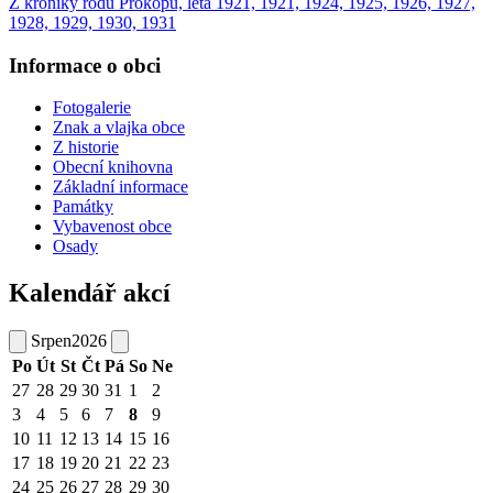
Z kroniky rodu Prokopů, léta 1921, 1921, 1924, 1925, 1926, 1927,
1928, 1929, 1930, 1931
Informace o obci
Fotogalerie
Znak a vlajka obce
Z historie
Obecní knihovna
Základní informace
Památky
Vybavenost obce
Osady
Kalendář akcí
Srpen
2026
Po
Út
St
Čt
Pá
So
Ne
27
28
29
30
31
1
2
3
4
5
6
7
8
9
10
11
12
13
14
15
16
17
18
19
20
21
22
23
24
25
26
27
28
29
30