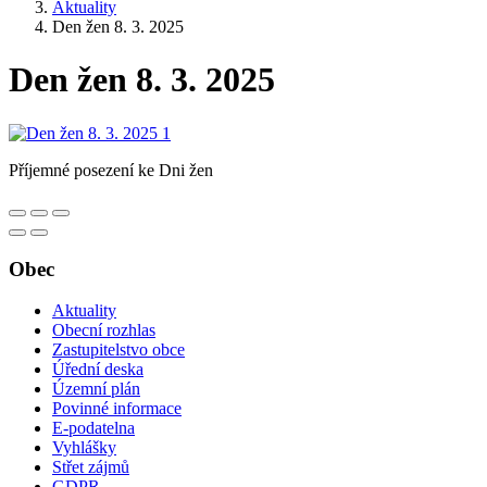
Aktuality
Den žen 8. 3. 2025
Den žen 8. 3. 2025
Příjemné posezení ke Dni žen
Obec
Aktuality
Obecní rozhlas
Zastupitelstvo obce
Úřední deska
Územní plán
Povinné informace
E-podatelna
Vyhlášky
Střet zájmů
GDPR