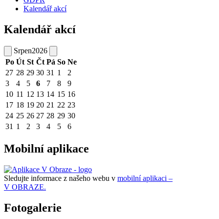
Kalendář akcí
Kalendář akcí
Srpen
2026
Po
Út
St
Čt
Pá
So
Ne
27
28
29
30
31
1
2
3
4
5
6
7
8
9
10
11
12
13
14
15
16
17
18
19
20
21
22
23
24
25
26
27
28
29
30
31
1
2
3
4
5
6
Mobilní aplikace
Sledujte informace z našeho webu v
mobilní aplikaci –
V OBRAZE.
Fotogalerie