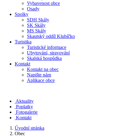
Vybavenost obce
Osady
Spolky
SDH Skály
SK Skály
MS Skály
Skautský oddíl Klubíčko
Turistika
Turistické informace
Ubytování, stravování
Skalská hospůdka
Kontakt
Kontakt na obec
Napište nám
Aplikace obce
Aktuality
Poplatky
Fotogalerie
Kontakt
Úvodní stránka
Obec