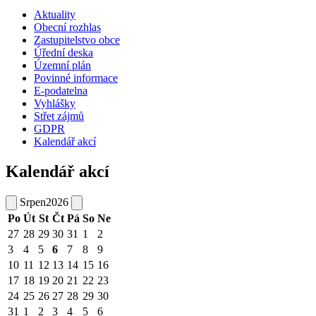
Aktuality
Obecní rozhlas
Zastupitelstvo obce
Úřední deska
Územní plán
Povinné informace
E-podatelna
Vyhlášky
Střet zájmů
GDPR
Kalendář akcí
Kalendář akcí
Srpen
2026
Po
Út
St
Čt
Pá
So
Ne
27
28
29
30
31
1
2
3
4
5
6
7
8
9
10
11
12
13
14
15
16
17
18
19
20
21
22
23
24
25
26
27
28
29
30
31
1
2
3
4
5
6