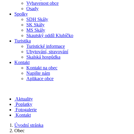
Vybavenost obce
Osady
Spolky
SDH Skály
SK Skály
MS Skály
Skautský oddíl Klubíčko
Turistika
Turistické informace
Ubytování, stravování
Skalská hospůdka
Kontakt
Kontakt na obec
Napište nám
Aplikace obce
Aktuality
Poplatky
Fotogalerie
Kontakt
Úvodní stránka
Obec